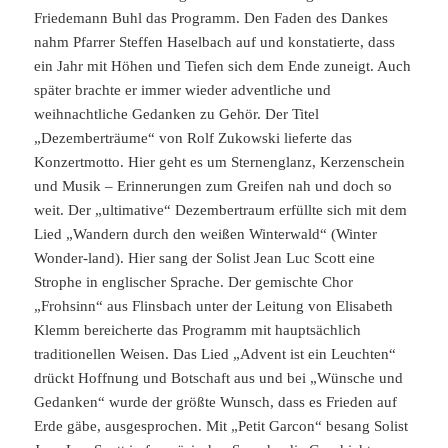
Friedemann Buhl das Programm. Den Faden des Dankes
nahm Pfarrer Steffen Haselbach auf und konstatierte, dass
ein Jahr mit Höhen und Tiefen sich dem Ende zuneigt. Auch
später brachte er immer wieder adventliche und
weihnachtliche Gedanken zu Gehör. Der Titel
„Dezemberträume“ von Rolf Zukowski lieferte das
Konzertmotto. Hier geht es um Sternenglanz, Kerzenschein
und Musik – Erinnerungen zum Greifen nah und doch so
weit. Der „ultimative“ Dezembertraum erfüllte sich mit dem
Lied „Wandern durch den weißen Winterwald“ (Winter
Wonder-land). Hier sang der Solist Jean Luc Scott eine
Strophe in englischer Sprache. Der gemischte Chor
„Frohsinn“ aus Flinsbach unter der Leitung von Elisabeth
Klemm bereicherte das Programm mit hauptsächlich
traditionellen Weisen. Das Lied „Advent ist ein Leuchten“
drückt Hoffnung und Botschaft aus und bei „Wünsche und
Gedanken“ wurde der größte Wunsch, dass es Frieden auf
Erde gäbe, ausgesprochen. Mit „Petit Garcon“ besang Solist