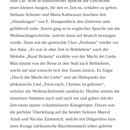
Jean Luc Scott in französischer Sprache die Geschichte
eines kleinen Jungen, für den es Zeit ist, schlafen zu gehen.
Stefanie Schuster und Maria Kaltwasser brachten den
„Abendsegen“ von E. Humperdinck den Zuhörern sehr
gefühlvoll nahe. Zuerst ging es in englischer Sprache um die
Weihnachtsgeschichte, welche dann auf deutsch besungen
wurde. Dann trat der gemischte Chor „Frohsinn“ wieder vor
den Altar. „Es war in alter Zeit in Bethlehem“ nach der
Melodie „Road Britania“ erzählte von der Macht der Liebe.
Man träumt von der Reise in den Stall nach Bethlehem,
wacht auf und wünscht sich den Traum zurück. Es folgte
„Durch die Macht der Liebe“ und als Höhepunkt das
afrikanische Lied „Freut euch, Christus ist geboren“,
welches die Weihnachtsfreude ausdrückt. Hierbei setzten die
einzelnen Stimmen nach und nach ein und gaben mit der
Zeit einen immer voluminöseren Klangkörper. Dieses war
die perfekte Überleitung auf die beiden Solisten Marcel
Arndt und Nicolas Emmerich, welche mit Didgeridoo bzw.
einer Konga (afrikanische Buschtrommel) selten gehörte