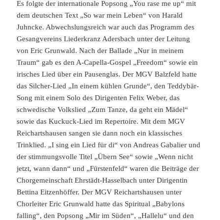
Es folgte der internationale Popsong „You rase me up“ mit
dem deutschen Text „So war mein Leben“ von Harald
Juhncke. Abwechslungsreich war auch das Programm des
Gesangvereins Liederkranz Adersbach unter der Leitung
von Eric Grunwald. Nach der Ballade „Nur in meinem
Traum“ gab es den A-Capella-Gospel „Freedom“ sowie ein
irisches Lied über ein Pausenglas. Der MGV Balzfeld hatte
das Silcher-Lied „In einem kühlen Grunde“, den Teddybär-
Song mit einem Solo des Dirigenten Felix Weber, das
schwedische Volkslied „Zum Tanze, da geht ein Mädel“
sowie das Kuckuck-Lied im Repertoire. Mit dem MGV
Reichartshausen sangen sie dann noch ein klassisches
Trinklied. „I sing ein Lied für di“ von Andreas Gabalier und
der stimmungsvolle Titel „Übern See“ sowie „Wenn nicht
jetzt, wann dann“ und „Fürstenfeld“ waren die Beiträge der
Chorgemeinschaft Ehrstädt-Hasselbach unter Dirigentin
Bettina Eitzenhöffer. Der MGV Reichartshausen unter
Chorleiter Eric Grunwald hatte das Spiritual „Babylons
falling“, den Popsong „Mir im Süden“, „Hallelu“ und den