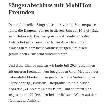
Und diese Chance nutzten wir Ende Juli 2024 zusammen
mit unseren Freunden vom integrativen Chor MobilTon der
Lebenshilfe Eberbach, um gemeinsam die Verleihung der
Auszeichnung „Badische Chorprämie“ für die beiden
Konzerte „ZUSAMMEN“ zu feiern. Und so trafen sich
insgesamt rd. 90 Personen bei herrlichstem Wetter auf der
Helmstadter Anhöhe.
Es wurde zusammen gegrillt, gefeiert und bis in die Nacht
hinein ausgelassen weithin hörbar gemeinsam gesungen –
musikalische Begleitung durch Jean-Luc Scott auf der
Gitarre und durch beide Dirigenten auf dem E-Piano
machten dies locker möglich.
Als Überraschung und mit sichtbar großer Freude durften
die Sängerinnen und Sänger von MobilTon die vom
badischen Chorverband verliehene Urkunde aus den
Händen des 2. Vorsitzenden Markus Hößl zum Verbleib in