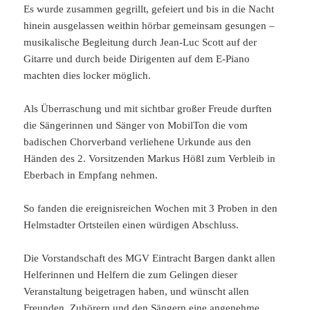
Eberbach in Empfang nehmen.
So fanden die ereignisreichen Wochen mit 3 Proben in den
Helmstadter Ortsteilen einen würdigen Abschluss.
Die Vorstandschaft des MGV Eintracht Bargen dankt allen
Helferinnen und Helfern die zum Gelingen dieser
Veranstaltung beigetragen haben, und wünscht allen
Freunden, Zuhörern und den Sängern eine angenehme
Sommerzeit.
Nedd vergesse: 29. Schlachtfescht uffm
Engelhouf
vumm 13. – 15.09.2024
Veröffentlicht
12. August 2024
Autor
Julian
Kategorien
Alle
am
Schreibe einen Kommentar
zu Sängerabschluss mit MobilTon Freunden