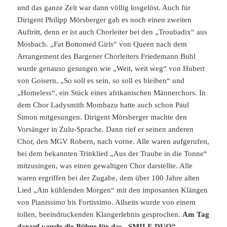
und das ganze Zelt war dann völlig losgelöst. Auch für
Dirigent Philipp Mörsberger gab es noch einen zweiten
Auftritt, denn er ist auch Chorleiter bei den „Troubadix“ aus
Mosbach. „Fat Bottomed Girls“ von Queen nach dem
Arrangement des Bargener Chorleiters Friedemann Buhl
wurde genauso gesungen wie „Weit, weit weg“ von Hubert
von Goisern, „So soll es sein, so soll es bleiben“ und
„Homeless“, ein Stück eines afrikanischen Männerchors. In
dem Chor Ladysmith Mombazu hatte auch schon Paul
Simon mitgesungen. Dirigent Mörsberger machte den
Vorsänger in Zulu-Sprache. Dann rief er seinen anderen
Chor, den MGV Robern, nach vorne. Alle waren aufgerufen,
bei dem bekannten Trinklied „Aus der Traube in die Tonne“
mitzusingen, was einen gewaltigen Chor darstellte. Alle
waren ergriffen bei der Zugabe, dem über 100 Jahre alten
Lied „Am kühlenden Morgen“ mit den imposanten Klängen
von Pianissimo bis Fortissimo. Allseits wurde von einem
tollen, beeindruckenden Klangerlebnis gesprochen.
Am Tag
darauf wurde die Bühne für das „SMILE DUO“