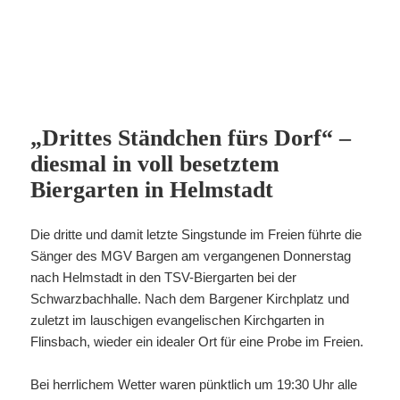
umliegenden Gemeinden bis auf den letzten Platz belegt.
„Ähnliches habe ich bisher nur am Sauerkrautmarkt
erlebt“, so die erfreute Wirtin des Biergartens.
Mit Essen und kühlen Getränken rechtzeitig gestärkt,
gaben die rd. 30 Sänger um Dirigent Friedemann Buhl
nochmals fast 90 Minuten lang richtig Gas. Das
Repertoire war wieder bunt gemischt, und animierte viele
Zuhörer zum spontanen Mitsingen. Kurzweilig führte Buhl
erneut durch die Probe und gab dem Publikum ein ums
andere Mal Einblicke in das komplizierte Seelenleben
eines Bargener Chorsängers. Mit viel Beifall und einer
Zugabe beendeten wir auch diese gelungene Probe.
Der MGV Bargen bedankt sich herzlich bei der
evangelischen Kirchengemeinde Bargen, bei der