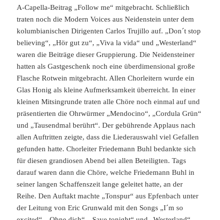
A-Capella-Beitrag „Follow me“ mitgebracht. Schließlich
traten noch die Modern Voices aus Neidenstein unter dem
kolumbianischen Dirigenten Carlos Trujillo auf. „Don´t stop
believing“, „Hör gut zu“, „Viva la vida“ und „Westerland“
waren die Beiträge dieser Gruppierung. Die Neidensteiner
hatten als Gastgeschenk noch eine überdimensional große
Flasche Rotwein mitgebracht. Allen Chorleitern wurde ein
Glas Honig als kleine Aufmerksamkeit überreicht. In einer
kleinen Mitsingrunde traten alle Chöre noch einmal auf und
präsentierten die Ohrwürmer „Mendocino“, „Cordula Grün“
und „Tausendmal berührt“. Der gebührende Applaus nach
allen Auftritten zeigte, dass die Liederauswahl viel Gefallen
gefunden hatte. Chorleiter Friedemann Buhl bedankte sich
für diesen grandiosen Abend bei allen Beteiligten. Tags
darauf waren dann die Chöre, welche Friedemann Buhl in
seiner langen Schaffenszeit lange geleitet hatte, an der
Reihe. Den Auftakt machte „Tonspur“ aus Epfenbach unter
der Leitung von Eric Grunwald mit den Songs „I´m so
excited“, „Ohne dich“, „Save tonight“ und „Westerland“.