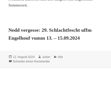
„Drittes Ständchen fürs Dorf“ –
diesmal in voll besetztem
Biergarten in Helmstadt
Die dritte und damit letzte Singstunde im Freien führte die
Sänger des MGV Bargen am vergangenen Donnerstag
nach Helmstadt in den TSV-Biergarten bei der
Schwarzbachhalle. Nach dem Bargener Kirchplatz und
zuletzt im lauschigen evangelischen Kirchgarten in
Flinsbach, wieder ein idealer Ort für eine Probe im Freien.
Bei herrlichem Wetter waren pünktlich um 19:30 Uhr alle
Sitzgelegenheiten im wunderschönen Biergarten von
gelaunten Zuhörern aus allen 3 Ortsteilen und