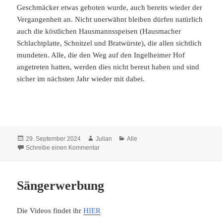
Geschmäcker etwas geboten wurde, auch bereits wieder der
Vergangenheit an. Nicht unerwähnt bleiben dürfen natürlich
auch die köstlichen Hausmannsspeisen (Hausmacher
Schlachtplatte, Schnitzel und Bratwürste), die allen sichtlich
mundeten. Alle, die den Weg auf den Ingelheimer Hof
angetreten hatten, werden dies nicht bereut haben und sind
sicher im nächsten Jahr wieder mit dabei.
Veröffentlicht
29. September 2024
Autor
Julian
Kategorien
Alle
am
Schreibe einen Kommentar
zu Beim Freundschaftssingen bebte das Zelt
Sängerwerbung
Die Videos findet ihr
HIER