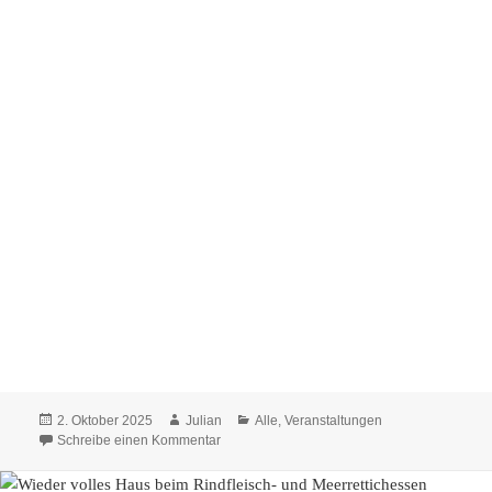
Veröffentlicht
2. Oktober 2025
Autor
Julian
Kategorien
Alle
,
Veranstaltungen
am
Schreibe einen Kommentar
zu Ohrwürmer, Party und kulinarische Genüs