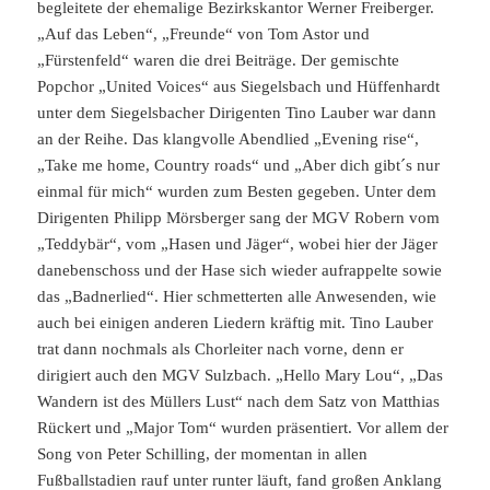
begleitete der ehemalige Bezirkskantor Werner Freiberger.
„Auf das Leben“, „Freunde“ von Tom Astor und
„Fürstenfeld“ waren die drei Beiträge. Der gemischte
Popchor „United Voices“ aus Siegelsbach und Hüffenhardt
unter dem Siegelsbacher Dirigenten Tino Lauber war dann
an der Reihe. Das klangvolle Abendlied „Evening rise“,
„Take me home, Country roads“ und „Aber dich gibt´s nur
einmal für mich“ wurden zum Besten gegeben. Unter dem
Dirigenten Philipp Mörsberger sang der MGV Robern vom
„Teddybär“, vom „Hasen und Jäger“, wobei hier der Jäger
danebenschoss und der Hase sich wieder aufrappelte sowie
das „Badnerlied“. Hier schmetterten alle Anwesenden, wie
auch bei einigen anderen Liedern kräftig mit. Tino Lauber
trat dann nochmals als Chorleiter nach vorne, denn er
dirigiert auch den MGV Sulzbach. „Hello Mary Lou“, „Das
Wandern ist des Müllers Lust“ nach dem Satz von Matthias
Rückert und „Major Tom“ wurden präsentiert. Vor allem der
Song von Peter Schilling, der momentan in allen
Fußballstadien rauf unter runter läuft, fand großen Anklang