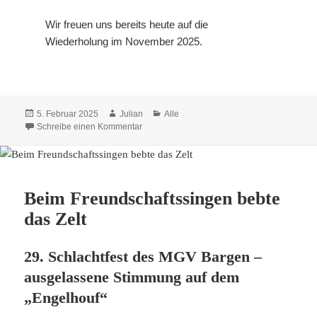
Wir freuen uns bereits heute auf die
Wiederholung im November 2025.
Veröffentlicht
5. Februar 2025
Autor
Julian
Kategorien
Alle
am
Schreibe einen Kommentar
zu Wieder volles Haus beim Rindfleisch- und
Beim Freundschaftssingen bebte
das Zelt
29. Schlachtfest des MGV Bargen –
ausgelassene Stimmung auf dem
„Engelhouf“