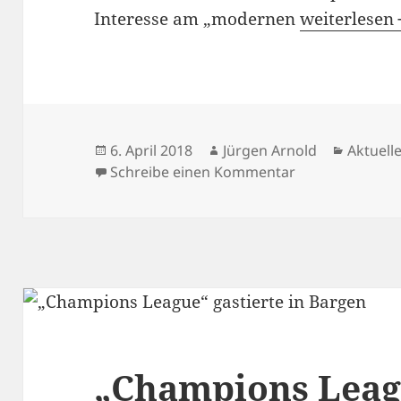
Interesse am „modernen
Holder Hump
weiterlesen
Veröffentlicht
6. April 2018
Autor
Jürgen Arnold
Kategor
Aktuell
am
Schreibe einen Kommentar
zu Holder Hump
„Champions Leagu