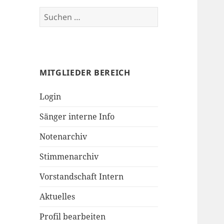
i
S
v
u
c
h
e
MITGLIEDER BEREICH
n
n
Login
a
c
Sänger interne Info
h
:
Notenarchiv
Stimmenarchiv
Vorstandschaft Intern
Aktuelles
Profil bearbeiten