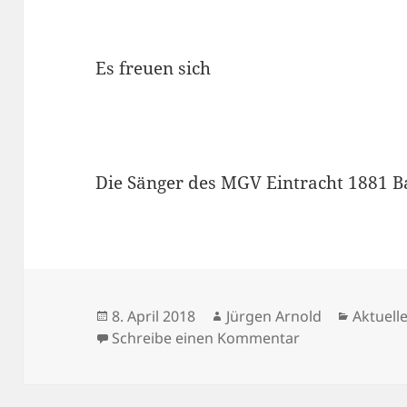
Es freuen sich
Die Sänger des MGV Eintracht 1881 Ba
Veröffentlicht
8. April 2018
Autor
Jürgen Arnold
Kategor
Aktuell
am
Schreibe einen Kommentar
zu Moschtkrug-