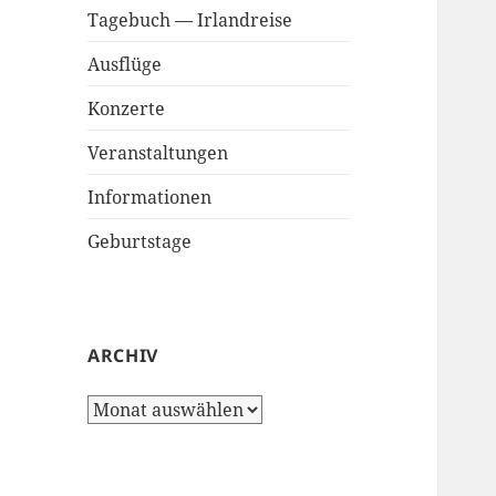
Tagebuch — Irlandreise
Ausflüge
Konzerte
Veranstaltungen
Informationen
Geburtstage
ARCHIV
A
r
c
h